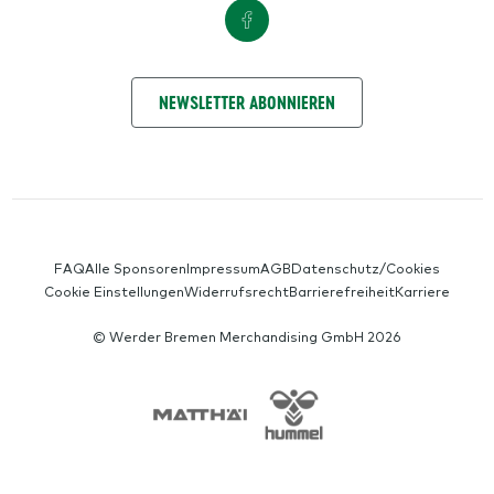
NIMM KONTAKT AUF
NEWSLETTER ABONNIEREN
SERVICE-NAVIGATION
FAQ
Alle Sponsoren
Impressum
AGB
Datenschutz/Cookies
Cookie Einstellungen
Widerrufsrecht
Barrierefreiheit
Karriere
© Werder Bremen Merchandising GmbH 2026
SPONSORS