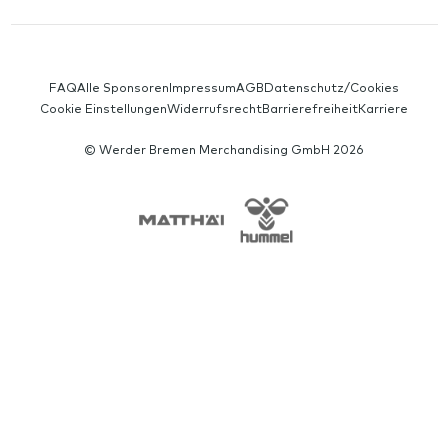
SERVICE-NAVIGATION
FAQ
Alle Sponsoren
Impressum
AGB
Datenschutz/Cookies
Cookie Einstellungen
Widerrufsrecht
Barrierefreiheit
Karriere
© Werder Bremen Merchandising GmbH 2026
SPONSORS