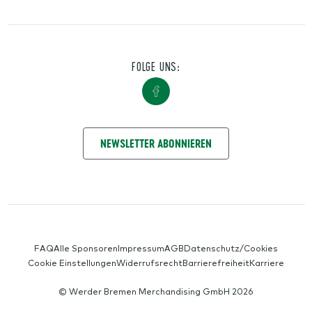
FOLGE UNS:
NIMM KONTAKT AUF
NEWSLETTER ABONNIEREN
SERVICE-NAVIGATION
FAQ
Alle Sponsoren
Impressum
AGB
Datenschutz/Cookies
Cookie Einstellungen
Widerrufsrecht
Barrierefreiheit
Karriere
© Werder Bremen Merchandising GmbH 2026