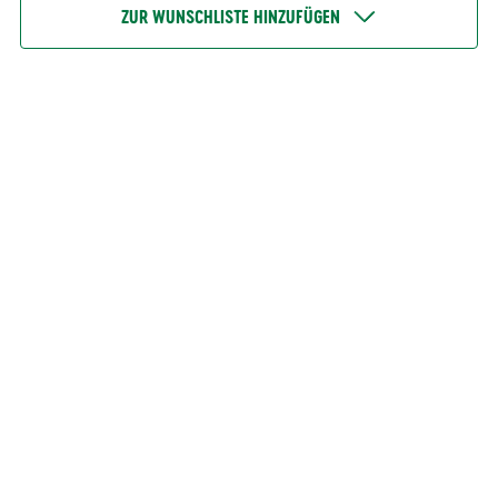
ZUR WUNSCHLISTE HINZUFÜGEN
ARTIKEL ARMBAND BRACENET GRÜN-W