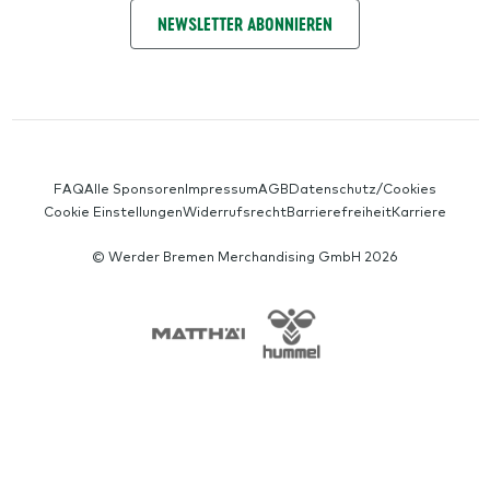
NIMM KONTAKT AUF
NEWSLETTER ABONNIEREN
SERVICE-NAVIGATION
FAQ
Alle Sponsoren
Impressum
AGB
Datenschutz/Cookies
Cookie Einstellungen
Widerrufsrecht
Barrierefreiheit
Karriere
© Werder Bremen Merchandising GmbH 2026
SPONSORS