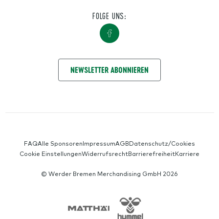
FOLGE UNS:
NIMM KONTAKT AUF
NEWSLETTER ABONNIEREN
SERVICE-NAVIGATION
FAQ
Alle Sponsoren
Impressum
AGB
Datenschutz/Cookies
Cookie Einstellungen
Widerrufsrecht
Barrierefreiheit
Karriere
© Werder Bremen Merchandising GmbH 2026
SPONSORS